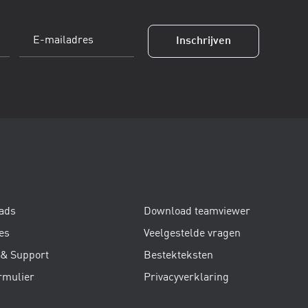
E-
Inschrijven
mailadres
(Vereist)
ads
Download teamviewer
es
Veelgestelde vragen
 & Support
Bestekteksten
rmulier
Privacyverklaring