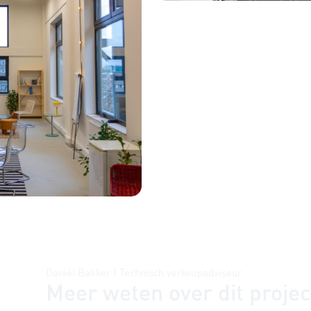
Daniël Bakker | Technisch verkoopadviseur
Meer weten over dit projec