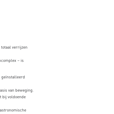
 totaal verrijzen
ncomplex – is
 geïnstalleerd
basis van beweging.
t bij voldoende
n astronomische