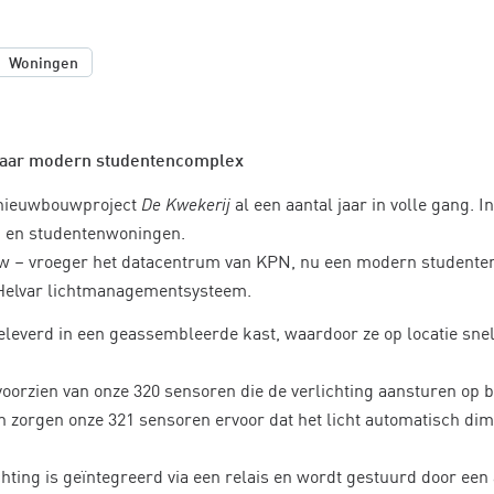
Woningen
naar modern studentencomplex
s nieuwbouwproject
De Kwekerij
al een aantal jaar in volle gang. In
s- en studentenwoningen.
 – vroeger het datacentrum van KPN, nu een modern studente
 Helvar lichtmanagementsysteem.
geleverd in een geassembleerde kast, waardoor ze op locatie snel
 voorzien van onze 320 sensoren die de verlichting aansturen op 
n zorgen onze 321 sensoren ervoor dat het licht automatisch dim
chting is geïntegreerd via een relais en wordt gestuurd door ee