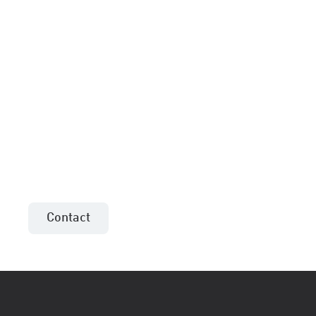
Meer informatie of een
aanbieding voor uw
project?
Neem contact op met de verkoopadviseur uit
uw regio!
Contact