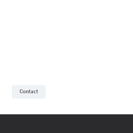
Meer informatie of een
aanbieding voor uw
project?
Neem contact op met de verkoopadviseur uit
uw regio!
Contact