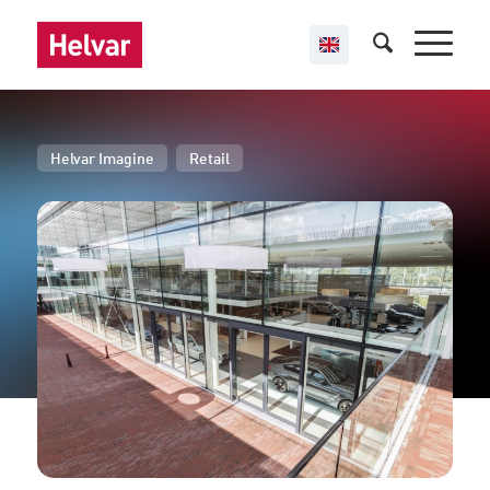
,
Helvar Imagine
Retail
BMW-MINI
Amsterdam