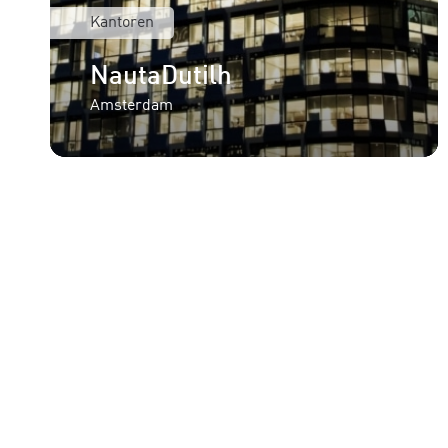
Kantoren
NautaDutilh
Amsterdam