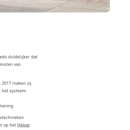
ds duidelijker dat
iensten van
s 2017 maken zij
t het systeem
iening.
uwtechnieken
n op het
Helvar