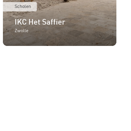
Scholen
IKC Het Saffier
Zwolle
formatie of een