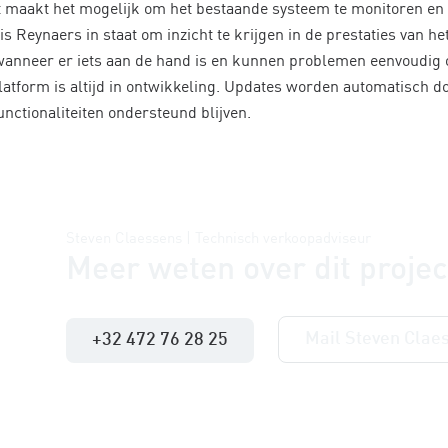
it maakt het mogelijk om het bestaande systeem te monitoren en
is Reynaers in staat om inzicht te krijgen in de prestaties van h
anneer er iets aan de hand is en kunnen problemen eenvoudig 
latform is altijd in ontwikkeling. Updates worden automatisch 
nctionaliteiten ondersteund blijven.
Steven Claessens | Technisch verkoopadviseur
Meer weten over dit projec
Mail Steven Clae
+32 472 76 28 25