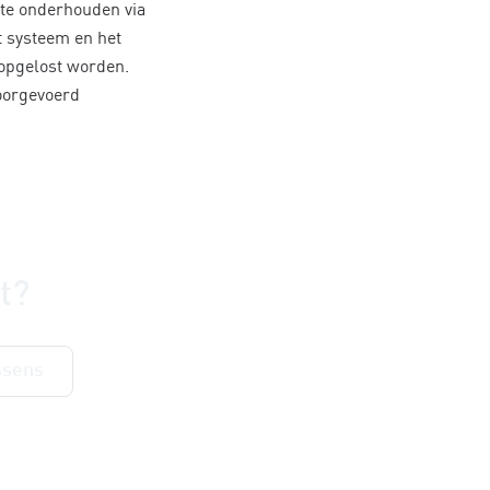
 te onderhouden via
et systeem en het
opgelost worden.
doorgevoerd
t?
ssens