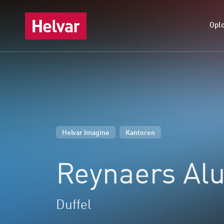
Opl
,
Helvar Imagine
Kantoren
Reynaers Al
Duffel