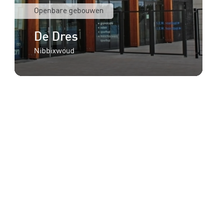
Openbare gebouwen
De Dres
Nibbixwoud
Meer in