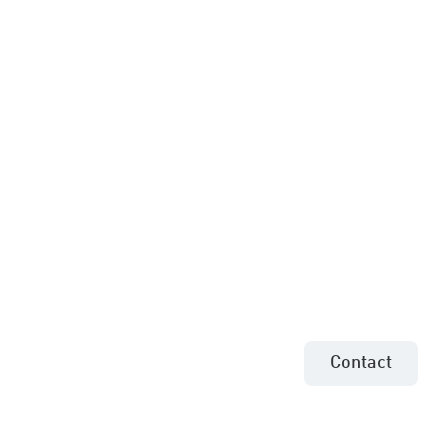
aanbied
project
Neem contact op m
Contact