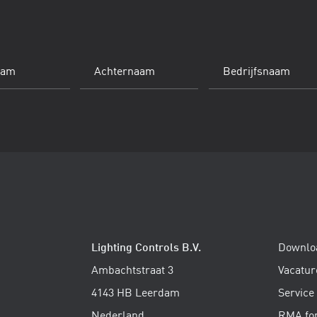
Achternaam
Bedrijfsnaam
(Vereist)
Lighting Controls B.V.
Downlo
Ambachtstraat 3
Vacatur
4143 HB Leerdam
Service
Nederland
RMA fo