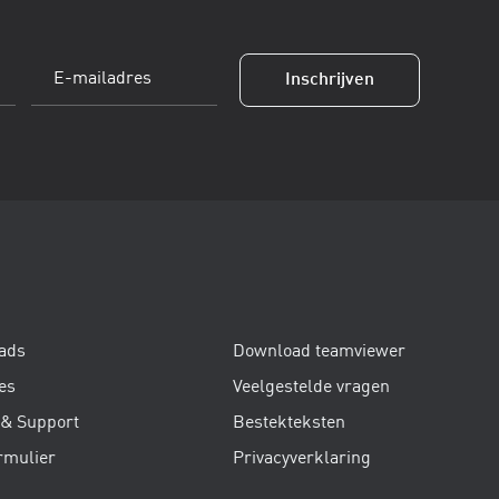
E-
mailadres
(Vereist)
ads
Download teamviewer
es
Veelgestelde vragen
 & Support
Bestekteksten
rmulier
Privacyverklaring